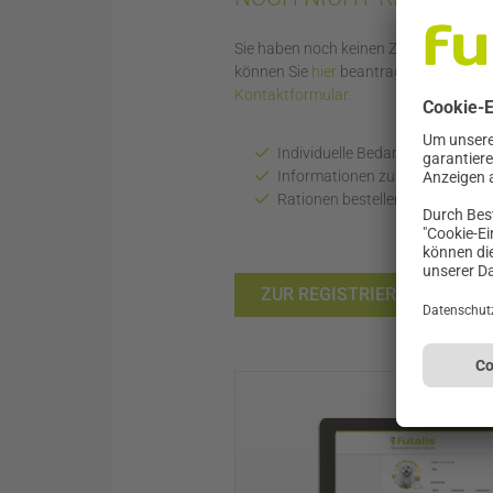
Sie haben noch keinen Zugang zu unser
können Sie
hier
beantragen. Alternativ
Kontaktformular.
Individuelle Bedarfswertermittlu
Informationen zu Diätetik, Wac
Rationen bestellen, die optimal
ZUR REGISTRIERUNG