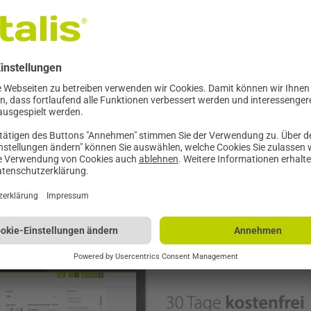
em tierarztexklusiven Online-Portal? Gerne schalten wir Ihnen einen kost
 erreichen Sie uns telefonisch unter +49 (0)341 39298796, per E-Mail unt
ng für Ihre Patienten
hstums- und Diätkurven
 auf die Bedürfnisse Ihrer Patienten abgestimmt sind