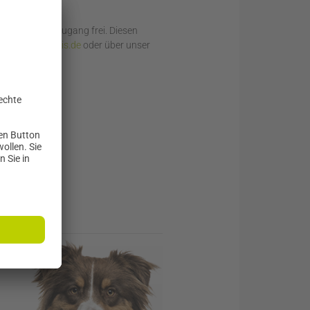
enfreien Testzugang frei. Diesen
er
praxis@futalis.de
oder über unser