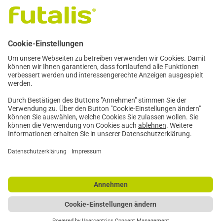
Tel.: +49 341 39298796
Fax: +49 341 39294722
praxis@futalis.de
Copyright © 2026
. Alle Rechte vorbehalten.
futalis
Theme:
von ThemeGrill. Präsentiert von
.
Ample
WordPress
Kontakt
Impressum
Geschäftsbedingungen
Datenschutzerklärung